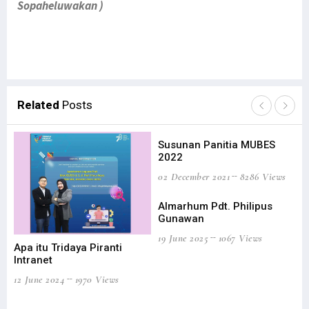
Sopaheluwakan )
Related
Posts
Susunan Panitia MUBES
2022
02 December 2021
8286 Views
Almarhum Pdt. Philipus
Gunawan
19 June 2025
1067 Views
Apa itu Tridaya Piranti
Me
Intranet
In
pa
12 June 2024
1970 Views
St
05