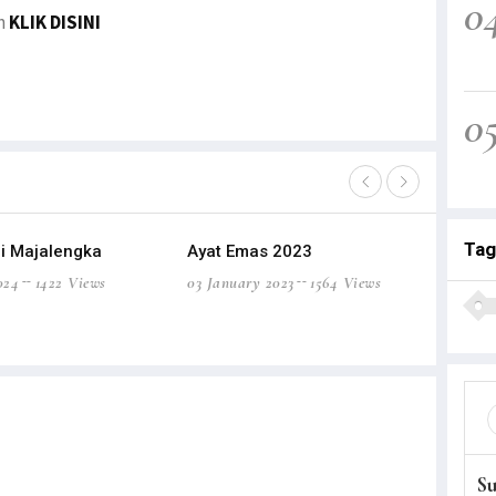
0
an
KLIK DISINI
0
Tag
i Majalengka
Ayat Emas 2023
Sambutan
Menteri 
024
1422 Views
03 January 2023
1564 Views
03 January
S