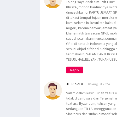
Tolong saya Anak alm. Pdt EDDY
KROYA, mohon bantuannya minta a
dimasukkan di KARTU JEMAAT GPd
di lokasi tempat tujuan mereka m
kami selama ini kesulitan kalau fi
negeri, karena banyak jemaat yan
kharismatik lain selain GPdI, m
saat di scan akan muncul semua 
GPdI di seluruh Indonesia yang 
sesuai Abjad alfabed. Sehingga
terimakasih, SALAM PANTEKOSTA
YESUS, HALLELUYAH, TUHAN UES
Reply
JEFRI SALU
06 August 2024
Salam dalam kasih Tuhan Yesus Kr
tidak diganti saja dari Terjemah
text asli Byzantium, tulisan yan
sedangkan TB-LAI menggunakan ve
Sinaiticus dan sudah dimodif sek