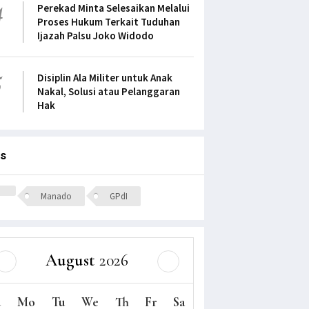
4
Perekad Minta Selesaikan Melalui
Proses Hukum Terkait Tuduhan
Ijazah Palsu Joko Widodo
5
Disiplin Ala Militer untuk Anak
Nakal, Solusi atau Pelanggaran
Hak
s
 Natal 2022
Ketum Resmikan GPdI
Pdt. Timo
Agama RI
Karmel Pelita, Sulut, Nop
MD GPdI
2020
 2023
1424 Views
29 March 2
Manado
GPdI
25 December 2020
3205 Views
August
2026
u
Mo
Tu
We
Th
Fr
Sa