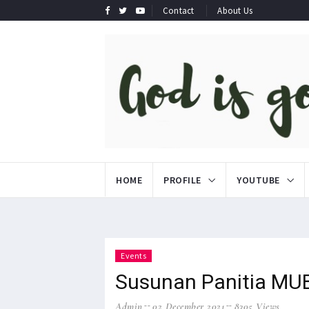
Contact
About Us
HOME
PROFILE
YOUTUBE
Events
Susunan Panitia MU
Admin
02 December 2021
8305 Views