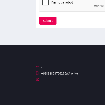
Submit
-
+6281285370625 (WA only)
-