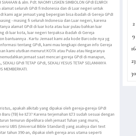
 H SIAHAAN & alm. Pdt. NAOMY LISKEN SIMBOLON GPdI ELNROI
lamat seluruh GPdI fi Indonesia dan di Luar negeri untuk
I kami agar jemaat yang bepergian bisa ibadah di Gereja GPdI
asing - masing fi seluruh Indonesia dan Luar negeri, karena
2
 tanya alamat GPdI di luar kota atau luar pulau bahkan luar
g di luar kota, luar negeri terpaksa ibadah di Gereja
9
ohon bantuannya . Kartu Jemaat kami ada kode Barcode nya yg
informasi tentang GPdI, kami mau lengkapi dengan info Gereja
16
akan kami ututkan menurut KOTA atau Pulau atau Negaranya
 memudahkan jemaat saat mencari gereja GPdI di manapun,
23
, SEKALI GPdI TETAP GPdI, SEKALI YESUS TETAP SELAMANYA
US MEMBERKATI.
3
istus, apakah alkitab yang dipakai oleh gereja-gereja GPdI
an Baru (TB) ke ILT3? Karena terjemahan ILT3 sudah sesuai dengan
g turun temurun dipelihara oleh jemaat Tuhan yang murni,
rsi UBS (Universal Bible Standard) yang asalnya dari text
itar tahun 390-an, dipakai oleh gereja arus utama seperti