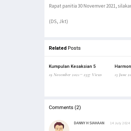
Rapat panitia 30 Novemver 2021, silak
(DS, Jkt)
Related
Posts
Kumpulan Kesaksian 5
Harmon
19 November 2021
2337 Views
13 June 2
Comments (2)
DANNY H SIAHAAN
14 July 2024