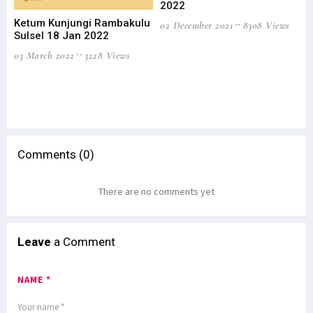
2022
Ketum Kunjungi Rambakulu
Ke
02 December 2021
8308 Views
Sulsel 18 Jan 2022
Da
20
03 March 2022
3228 Views
07 
Comments (0)
There are no comments yet
Leave
a Comment
NAME *