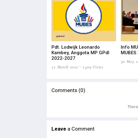
Pdt. Lodwijk Leonardo
Info M
Kambey, Anggota MP GPdI
MUBES 
2022-2027
30 May 2
22 March 2022
2409 Views
Comments (0)
There
Leave
a Comment