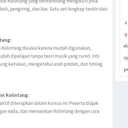
sik Kolintang yang berkembang mengikuti pola
di, pengiring, dan bas. Satu set lengkap terdiri dari
2
9
tang:
16
Kolintang disukai karena mudah digunakan,
h dipelajari tanpa teori musik yang rumit. Inti
23
tung ketukan, mengetahui arah pindah, dan timing
3
in Kolintang:
ktif diterapkan dalam kursus ini. Peserta diajak
an nada, dan memainkan Kolintang dengan cara