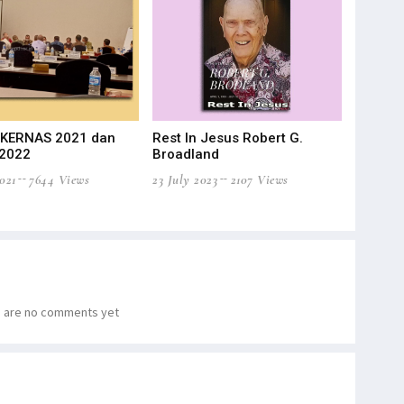
UKERNAS 2021 dan
Rest In Jesus Robert G.
Sambutan
2022
Broadland
MUKERNA
021
7644 Views
23 July 2023
2107 Views
21 Septembe
 are no comments yet