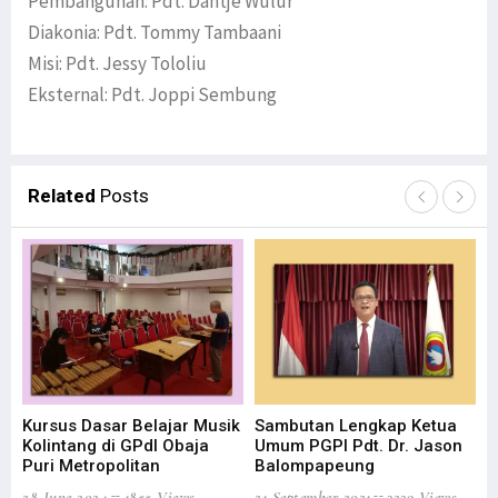
Pembangunan: Pdt. Dantje Wulur
Diakonia: Pdt. Tommy Tambaani
Misi: Pdt. Jessy Tololiu
Eksternal: Pdt. Joppi Sembung
Related
Posts
LI
Um
Pe
- 
16 
Kursus Dasar Belajar Musik
Sambutan Lengkap Ketua
Kolintang di GPdI Obaja
Umum PGPI Pdt. Dr. Jason
Puri Metropolitan
Balompapeung
28 June 2024
1855 Views
21 September 2021
3239 Views