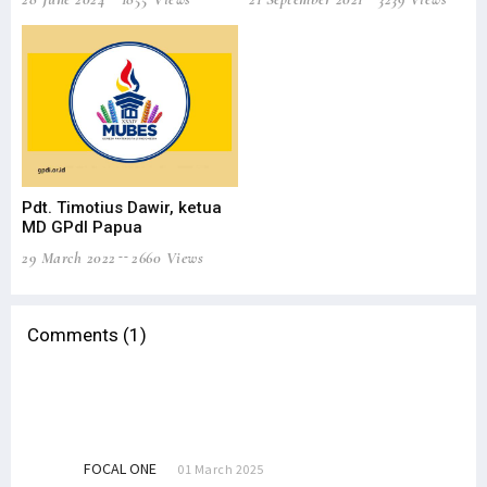
Ha
13 
Pdt. Timotius Dawir, ketua
MD GPdI Papua
29 March 2022
2660 Views
Comments (1)
FOCAL ONE
01 March 2025